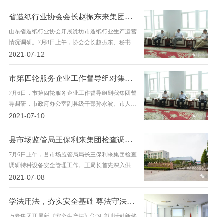
清凉活动。集团党委书记、董事长尹培农出席活动
并讲话，集团党委副书记、工会主席高凌东及有关
省造纸行业协会会长赵振东来集团调研
部室负责人陪同县总工会领导深入生产一线进行了
山东省造纸行业协会开展潍坊市造纸行业生产运营
活动。入夏以来，县总工会把职工劳动保护和防暑
情况调研。7月8日上午，协会会长赵振东、秘书长
降温工作…
高兴杰莅临集团，同集团董事长尹培农进行了交流
2021-07-12
座谈并参观龙德滤纸生产线。尹培农向赵振东会长
介绍了企业生产运行、设备装备水平、市场分布状
市第四轮服务企业工作督导组对集团督导调研
况等情况，并陪同参观。万豪集团在完成由文化用
7月6日，市第四轮服务企业工作督导组到我集团督
纸向特种纸转型升级后，产品进一步向专精特新发
导调研，市政府办公室副县级干部孙永波、市人社
展，投资2…
局四级调研员翟述武等参加督导。县委常委、组织
2021-07-10
部长潘锡才，城关街道有关负责同志参加活动，集
团董事长尹培农陪同活动。孙永波一行首先深入龙
县市场监管局王保利来集团检查调研工作
德滤纸生产一线进行了实地察看，详细了解滤纸生
7月6日上午，县市场监管局局长王保利来集团检查
产线的装备水平、生产规模和运行情况。在随后的
调研特种设备安全管理工作。王局长首先深入供汽
座谈中，集…
车间，现场查看了锅炉的运行情况，详细检查了锅
2021-07-08
炉日常管理制度、运行记录和安全阀、压力表的日
常检查维护保养记录，与供汽车间负责人及当班操
学法用法，夯实安全基础 尊法守法，确保安全稳定
作人员进行了交流并提出了指导意见，对我集团特
万豪集团开展新《安全生产法》学习培训活动新修