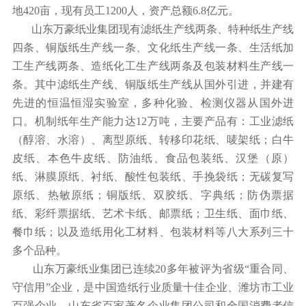
地420亩，现有员工1200人，资产总额6.8亿元。
山东万豪纸业集团现有滤纸生产线两条、特种纸生产线
四条、铜版纸生产线一条、文化纸生产线一条、生活纸加
工生产线两条、造纸化工生产线两条及包装材料生产线一
条。其中滤纸生产线、铜版纸生产线从国外引进，并建有
先进的恒温恒湿实验室，多种化验、检测仪器从国外进
口。机制纸年生产能力达12万吨，主要产品有：工业滤纸
（醇溶、水溶）、离型原纸、转移印花纸、唛架纸；白牛
皮纸、本色牛皮纸、防油纸、食品包装纸、汉堡（原）
纸、淋膜原纸、衬纸、酸性包装纸、手挽袋纸；无碳复写
原纸、热敏原纸；铜版纸、双胶纸、字典纸；防伪票据
纸、彩纤票据纸、艺术卡纸、邮票纸；卫生纸、面巾纸、
餐巾纸；以及造纸用化工材料、包装材料等八大系列三十
多个品种。
山东万豪纸业集团已连续20多年被评为省级“重合同、
守信用”企业，是中国造纸行业质量十佳企业、潍坊市工业
百强企业、山东省百家著名企业集团公司和全国消费者信