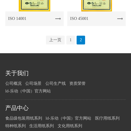
ISO 14001
ISO 45001
上一页
1
2
您
关于我们
有
公司概况
公司场景
公司生产线
资质荣誉
任
ld-乐动（中国）官方网站
何
问
题
产品中心
请
食品级包装用纸系列
ld-乐动（中国）官方网站
医疗用纸系列
留
特种纸系列
生活用纸系列
文化用纸系列
言