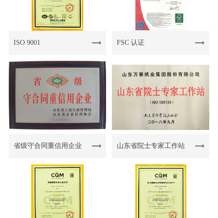
ISO 9001
FSC 认证
省级守合同重信用企业
山东省院士专家工作站