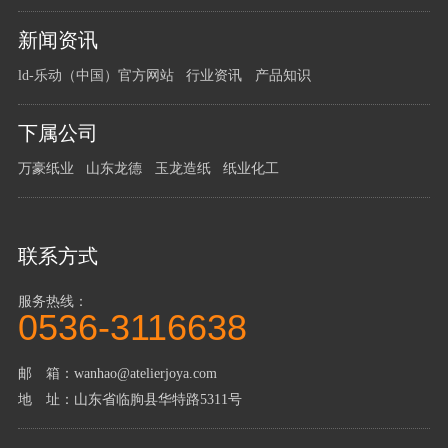
给
新闻资讯
我
们
ld-乐动（中国）官方网站
行业资讯
产品知识
下属公司
万豪纸业
山东龙德
玉龙造纸
纸业化工
联系方式
服务热线：
0536-3116638
邮 箱：wanhao@atelierjoya.com
地 址：山东省临朐县华特路5311号