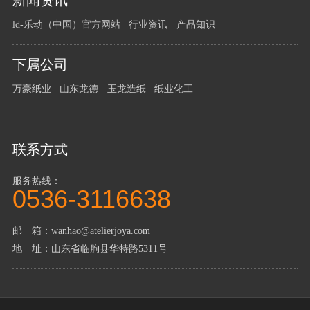
新闻资讯
我
们
ld-乐动（中国）官方网站
行业资讯
产品知识
下属公司
万豪纸业
山东龙德
玉龙造纸
纸业化工
联系方式
服务热线：
0536-3116638
邮 箱：wanhao@atelierjoya.com
地 址：山东省临朐县华特路5311号