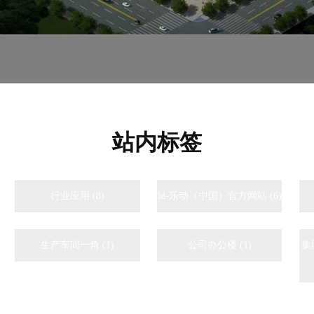
站内标签
行业应用 (8)
ld-乐动（中国）官方网站 (6)
生产车间一角 (1)
公司办公楼 (1)
集