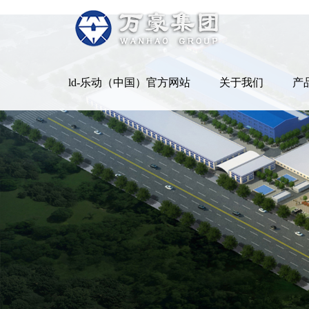
ld-乐动（中国）官方网站
ld-乐动（中国）官方网站
关于我们
产