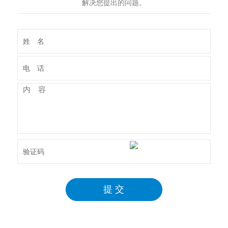
解决您提出的问题。