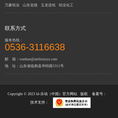
万豪纸业
山东龙德
玉龙造纸
纸业化工
联系方式
服务热线：
0536-3116638
邮 箱：wanhao@atelierjoya.com
地 址：山东省临朐县华特路5311号
Copyright © 2023 ld-乐动（中国）官方网站 版权 备案号：
技术支持：