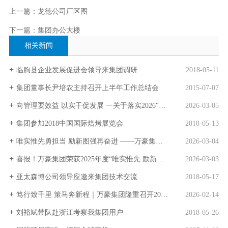
上一篇：龙德公司厂区图
下一篇：集团办公大楼
相关新闻
临朐县企业发展促进会领导来集团调研
2018-05-11
集团董事长尹培农主持召开上半年工作总结会
2015-07-07
向管理要效益 以实干促发展 一关于落实2026"管理提升年"目标之一
2026-03-05
集团参加2018中国国际焙烤展览会
2018-05-13
唯实惟先勇担当 励新图强再奋进 ——万豪集团荣获全县高质量发展先进集体称号
2026-03-04
喜报！万豪集团荣获2025年度“唯实惟先 励新图强”先进集体荣誉称号
2026-03-03
亚太森博公司领导应邀来集团技术交流
2018-05-17
笃行致千里 策马奔新程｜万豪集团隆重召开2025年终总结表彰暨2026年工作动员大会
2026-02-14
刘裕斌带队赴浙江考察我集团用户
2018-05-26