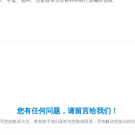
罩、手套、敷料、注射器等卫生材料和医疗器械的包装。
您有任何问题，请留言给我们！
写您的联系方式，将有助于我们及时与您取得联系，尽快解决您提出的问