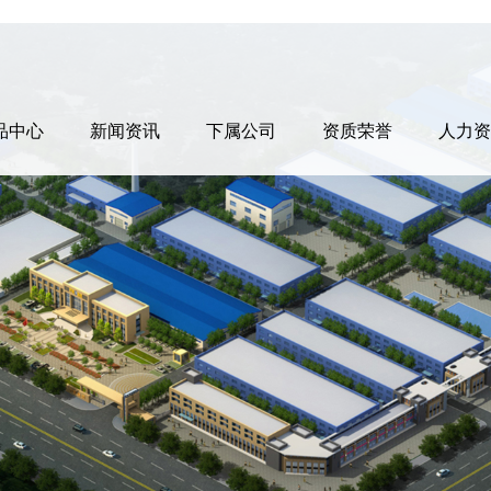
品中心
新闻资讯
下属公司
资质荣誉
人力