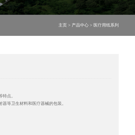
主页
>
产品中心
>
医疗用纸系列
等特点。
射器等卫生材料和医疗器械的包装。