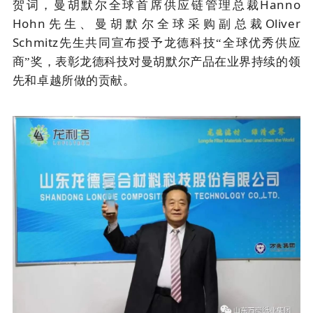
Hanno
贺词，曼胡默尔全球首席供应链管理总裁
Hohn
Oliver
先生、曼胡默尔全球采购副总裁
Schmitz
先生共同宣布授予龙德科技“全球优秀供应
商”奖，表彰龙德科技对曼胡默尔产品在业界持续的领
先和卓越所做的贡献。