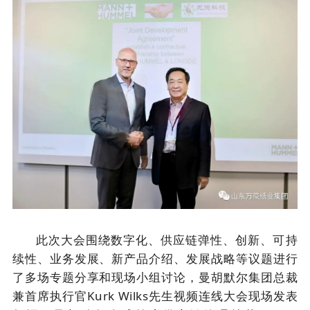
此次大会围绕数字化、供应链弹性、创新、可持
续性、业务发展、新产品介绍、发展战略等议题进行
了多场专题分享和现场小组讨论，曼胡默尔集团总裁
Kurk Wilks
兼首席执行官
先生视频连线大会现场发表