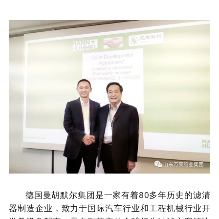
80
德国曼胡默尔集团是一家有着
多年历史的滤清
器制造企业，致力于国际汽车行业和工程机械行业开