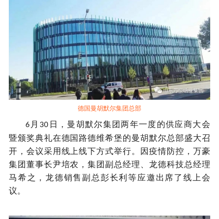
德国曼胡默尔集团总部
月
日，曼胡默尔集团两年一度的供应商大会
6
30
暨颁奖典礼在德国路德维希堡的曼胡默尔总部盛大召
开，会议采用线上线下方式举行。因疫情防控，万豪
集团董事长尹培农，集团副总经理、龙德科技总经理
马希之，龙德销售副总彭长利等应邀出席了线上会
议。