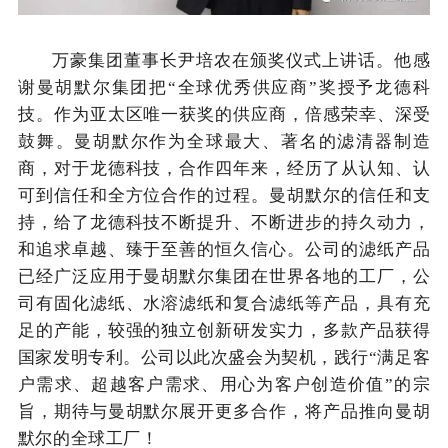
万豪集团董事长尹培农在颁奖仪式上讲话。他感
谢曼胡默尔集团把“全球优秀供应商”奖授予龙德科
技。作为亚太区唯一获奖的供应商，倍感荣幸、深受
鼓舞。曼胡默尔作为全球最大、著名的滤清器制造
商，对于龙德科技，合作四年来，经历了从认知、认
可到信任和全方位合作的过程。曼胡默尔的信任和支
持，给了龙德科技不断提升、不断进步的持久动力，
和追求卓越、臻于至善的恒久信心。公司的滤纸产品
已经广泛应用于曼胡默尔集团在世界各地的工厂，公
司有固化滤纸、水溶滤纸和复合滤纸等产品，具有充
足的产能，较强的独立创新研发实力，多款产品获得
国家发明专利。公司以此次盛会为契机，践行“满足客
户需求、超越客户需求、用心为客户创造价值”的宗
旨，期待与曼胡默尔展开更多合作，将产品推向曼胡
默尔的全球工厂！