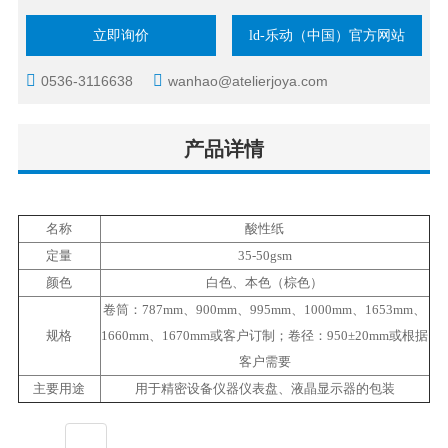
立即询价
ld-乐动（中国）官方网站
0536-3116638
wanhao@atelierjoya.com
产品详情
名称
酸性纸
定量
35-50gsm
颜色
白色、本色（棕色）
卷筒：787mm、900mm、995mm、1000mm、1653mm、
规格
1660mm、1670mm或客户订制；卷径：950±20mm或根据
客户需要
主要用途
用于精密设备仪器仪表盘、液晶显示器的包装
标签：
全部