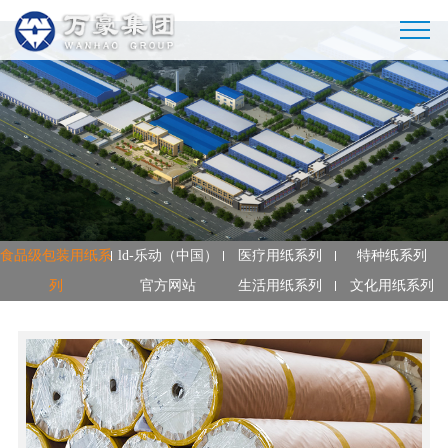
ld-乐动（中国）官方网站
食品级包装用纸系
ld-乐动（中国）
医疗用纸系列
特种纸系列
列
官方网站
生活用纸系列
文化用纸系列