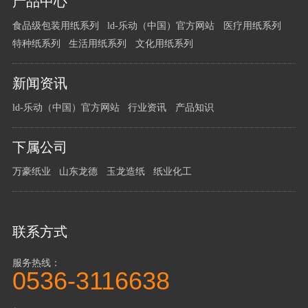
产品中心
请
食品级包装用纸系列
ld-乐动（中国）官方网站
医疗用纸系列
留
特种纸系列
生活用纸系列
文化用纸系列
言
给
新闻资讯
我
们
ld-乐动（中国）官方网站
行业资讯
产品知识
下属公司
万豪纸业
山东龙德
玉龙造纸
纸业化工
联系方式
服务热线：
0536-3116638