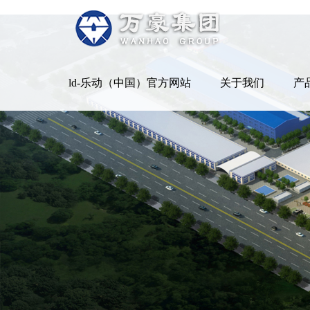
ld-乐动（中国）官方网站
ld-乐动（中国）官方网站
关于我们
产