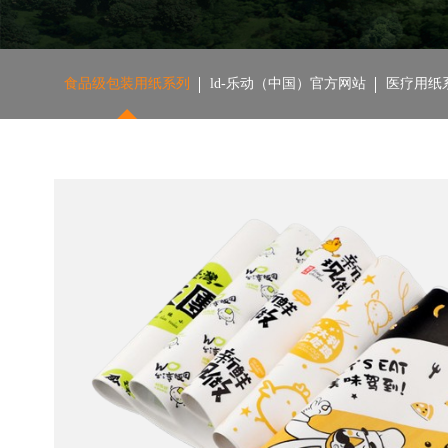
食品级包装用纸系列
ld-乐动（中国）官方网站
医疗用纸