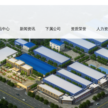
品中心
新闻资讯
下属公司
资质荣誉
人力