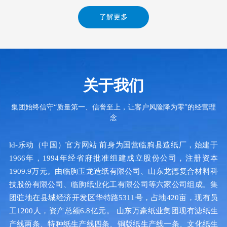
了解更多
关于我们
集团始终信守“质量第一、信誉至上，让客户风险降为零”的经营理
念
ld-乐动（中国）官方网站 前身为国营临朐县造纸厂，始建于
1966年，1994年经省府批准组建成立股份公司，注册资本
1909.9万元。由临朐玉龙造纸有限公司、山东龙德复合材料科
技股份有限公司、临朐纸业化工有限公司等六家公司组成。集
团驻地在县城经济开发区华特路5311号，占地420亩，现有员
工1200人，资产总额6.8亿元。 山东万豪纸业集团现有滤纸生
产线两条、特种纸生产线四条、铜版纸生产线一条、文化纸生