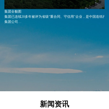
集团全貌图
集团已连续20多年被评为省级“重合同、守信用”企业，是中国造纸
集团公司…
新闻资讯